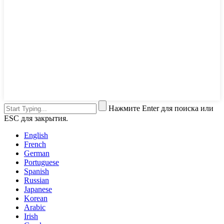
Нажмите Enter для поиска или
ESC для закрытия.
English
French
German
Portuguese
Spanish
Russian
Japanese
Korean
Arabic
Irish