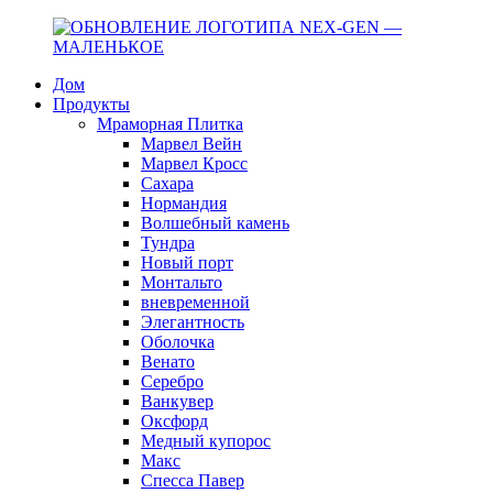
Дом
Продукты
Мраморная Плитка
Марвел Вейн
Марвел Кросс
Сахара
Нормандия
Волшебный камень
Тундра
Новый порт
Монтальто
вневременной
Элегантность
Оболочка
Венато
Серебро
Ванкувер
Оксфорд
Медный купорос
Макс
Спесса Павер