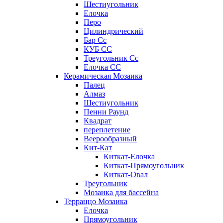
Шестиугольник
Елочка
Перо
Цилиндрический
Бар Сс
КУБ СС
Треугольник Сс
Елочка СС
Керамическая Мозаика
Палец
Алмаз
Шестиугольник
Пенни Раунд
Квадрат
переплетение
Веерообразный
Кит-Кат
Киткат-Елочка
Киткат-Прямоугольник
Киткат-Овал
Треугольник
Мозаика для бассейна
Терраццо Мозаика
Елочка
Прямоугольник