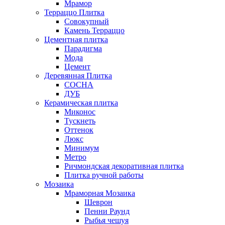
Мрамор
Терраццо Плитка
Совокупный
Камень Терраццо
Цементная плитка
Парадигма
Мода
Цемент
Деревянная Плитка
СОСНА
ДУБ
Керамическая плитка
Миконос
Тускнеть
Оттенок
Люкс
Минимум
Метро
Ричмондская декоративная плитка
Плитка ручной работы
Мозаика
Мраморная Мозаика
Шеврон
Пенни Раунд
Рыбья чешуя