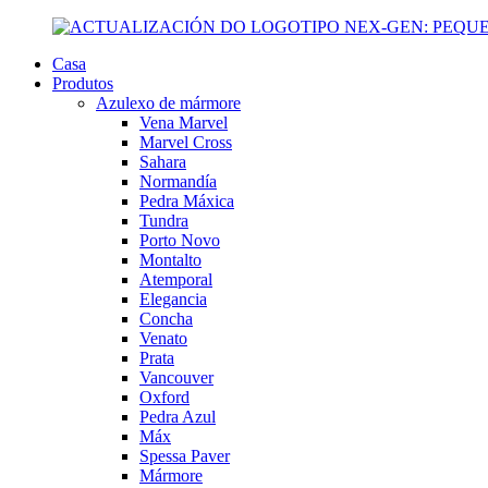
Casa
Produtos
Azulexo de mármore
Vena Marvel
Marvel Cross
Sahara
Normandía
Pedra Máxica
Tundra
Porto Novo
Montalto
Atemporal
Elegancia
Concha
Venato
Prata
Vancouver
Oxford
Pedra Azul
Máx
Spessa Paver
Mármore