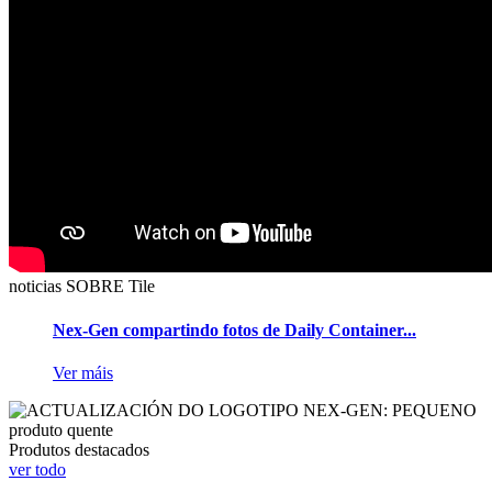
noticias SOBRE Tile
Nex-Gen compartindo fotos de Daily Container...
Ver máis
produto quente
Produtos destacados
ver todo