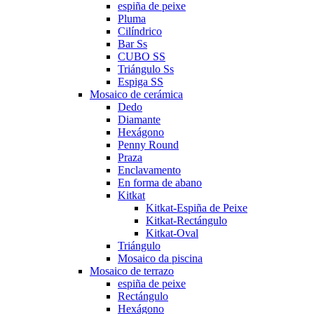
espiña de peixe
Pluma
Cilíndrico
Bar Ss
CUBO SS
Triángulo Ss
Espiga SS
Mosaico de cerámica
Dedo
Diamante
Hexágono
Penny Round
Praza
Enclavamento
En forma de abano
Kitkat
Kitkat-Espiña de Peixe
Kitkat-Rectángulo
Kitkat-Oval
Triángulo
Mosaico da piscina
Mosaico de terrazo
espiña de peixe
Rectángulo
Hexágono