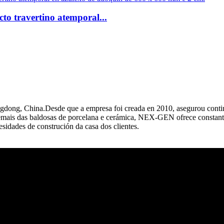
cto travertino atemporal...
dong, China.Desde que a empresa foi creada en 2010, asegurou contin
s.Ademais das baldosas de porcelana e cerámica, NEX-GEN ofrece consta
esidades de construción da casa dos clientes.