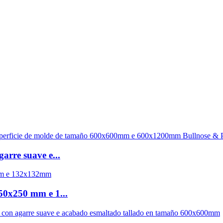
arre suave e...
50x250 mm e 1...