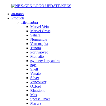
an-trano
Products
Tile marbra
Marvel Vein
Marvel Cross
Sahara
Normandie
Vato majika
Tundra
Port vaovao
Montalto
tsy mety lany andro
haja
Shell
Venato
Silver
Vancouver
Oxford
Bluestone
Max
Spessa Paver
Marbra