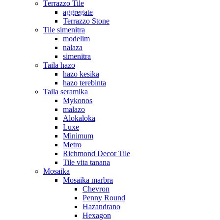
Terrazzo Tile
aggregate
Terrazzo Stone
Tile simenitra
modelim
nalaza
simenitra
Taila hazo
hazo kesika
hazo terebinta
Taila seramika
Mykonos
malazo
Alokaloka
Luxe
Minimum
Metro
Richmond Decor Tile
Tile vita tanana
Mosaika
Mosaika marbra
Chevron
Penny Round
Hazandrano
Hexagon