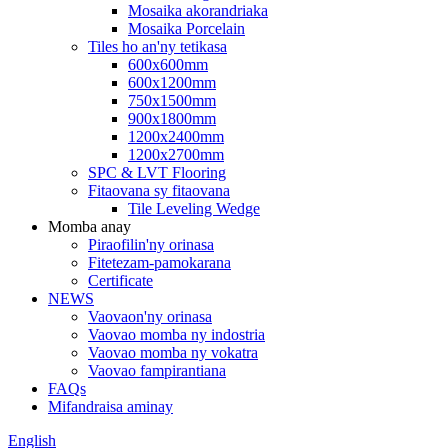
Mosaika akorandriaka
Mosaika Porcelain
Tiles ho an'ny tetikasa
600x600mm
600x1200mm
750x1500mm
900x1800mm
1200x2400mm
1200x2700mm
SPC & LVT Flooring
Fitaovana sy fitaovana
Tile Leveling Wedge
Momba anay
Piraofilin'ny orinasa
Fitetezam-pamokarana
Certificate
NEWS
Vaovaon'ny orinasa
Vaovao momba ny indostria
Vaovao momba ny vokatra
Vaovao fampirantiana
FAQs
Mifandraisa aminay
English