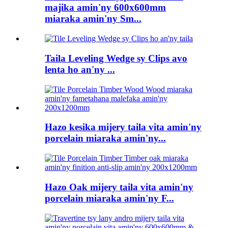
majika amin'ny 600x600mm
miaraka amin'ny Sm...
Taila Leveling Wedge sy Clips avo
lenta ho an'ny ...
Hazo kesika mijery taila vita amin'ny
porcelain miaraka amin'ny...
Hazo Oak mijery taila vita amin'ny
porcelain miaraka amin'ny F...