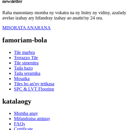
newsletter
Raha manontany momba ny vokatra na ny lisitry ny vidiny, azafady
avelao izahay ary hifandray izahay ao anatin'ny 24 ora.
MISORATA ANARANA
famoriam-bola
Tile marbra
Terrazzo Tile
Tile simenitra
Taila hazo
Taila seramika
Mosaika
Tiles ho an'ny tetikasa
SPC & LVT Flooring
katalaogy
Momba anay
Mifandraisa aminay
FAQs
Certificate