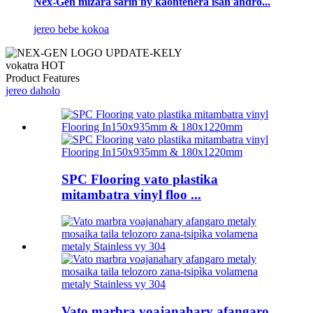
Nex-Gen mizara sarin'ny kaontenera isan'andro...
jereo bebe kokoa
vokatra HOT
Product Features
jereo daholo
SPC Flooring vato plastika
mitambatra vinyl floo ...
Vato marbra voajanahary afangaro