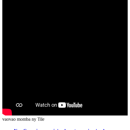
vaovao momba ny Tile