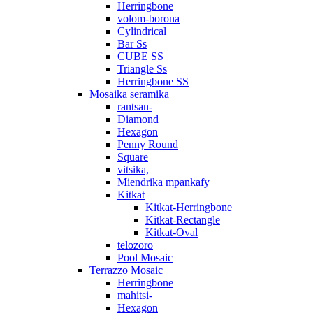
Herringbone
volom-borona
Cylindrical
Bar Ss
CUBE SS
Triangle Ss
Herringbone SS
Mosaika seramika
rantsan-
Diamond
Hexagon
Penny Round
Square
vitsika,
Miendrika mpankafy
Kitkat
Kitkat-Herringbone
Kitkat-Rectangle
Kitkat-Oval
telozoro
Pool Mosaic
Terrazzo Mosaic
Herringbone
mahitsi-
Hexagon