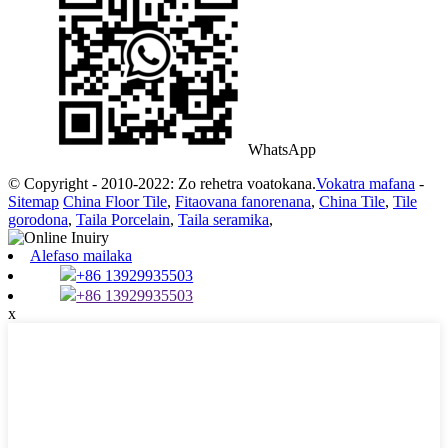
WhatsApp
© Copyright - 2010-2022: Zo rehetra voatokana.
Vokatra mafana
-
Sitemap
China Floor Tile
,
Fitaovana fanorenana
,
China Tile
,
Tile
gorodona
,
Taila Porcelain
,
Taila seramika
,
Alefaso mailaka
+86 13929935503
+86 13929935503
x