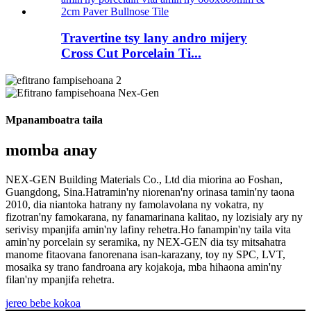
Travertine tsy lany andro mijery
Cross Cut Porcelain Ti...
Mpanamboatra taila
momba anay
NEX-GEN Building Materials Co., Ltd dia miorina ao Foshan,
Guangdong, Sina.Hatramin'ny niorenan'ny orinasa tamin'ny taona
2010, dia niantoka hatrany ny famolavolana ny vokatra, ny
fizotran'ny famokarana, ny fanamarinana kalitao, ny lozisialy ary ny
serivisy mpanjifa amin'ny lafiny rehetra.Ho fanampin'ny taila vita
amin'ny porcelain sy seramika, ny NEX-GEN dia tsy mitsahatra
manome fitaovana fanorenana isan-karazany, toy ny SPC, LVT,
mosaika sy trano fandroana ary kojakoja, mba hihaona amin'ny
filan'ny mpanjifa rehetra.
jereo bebe kokoa