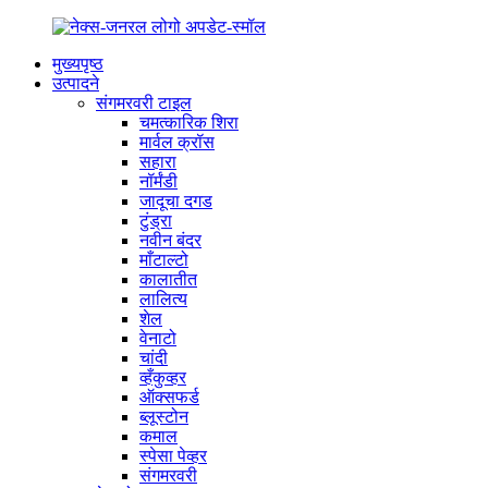
मुख्यपृष्ठ
उत्पादने
संगमरवरी टाइल
चमत्कारिक शिरा
मार्वल क्रॉस
सहारा
नॉर्मंडी
जादूचा दगड
टुंड्रा
नवीन बंदर
माँटाल्टो
कालातीत
लालित्य
शेल
वेनाटो
चांदी
व्हँकुव्हर
ऑक्सफर्ड
ब्लूस्टोन
कमाल
स्पेसा पेव्हर
संगमरवरी