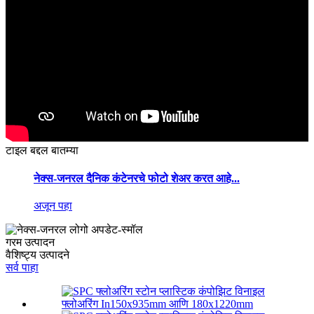
टाइल बद्दल बातम्या
नेक्स-जनरल दैनिक कंटेनरचे फोटो शेअर करत आहे...
अजून पहा
गरम उत्पादन
वैशिष्ट्य उत्पादने
सर्व पाहा