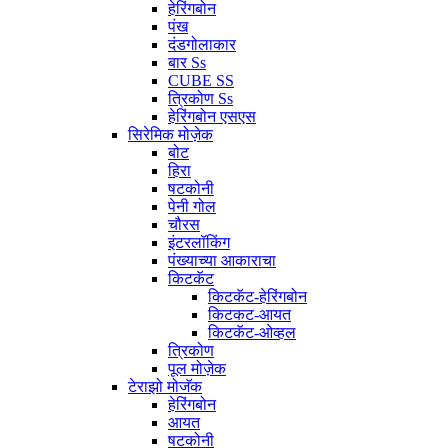
हेरिंगबोन
पंख
दंडगोलाकार
बार Ss
CUBE SS
त्रिकोण Ss
हेरिंगबोन एसएस
सिरेमिक मोज़ेक
बोट
हिरा
षटकोनी
पेनी गोल
चौरस
इंटरलॉकिंग
पंख्याच्या आकाराचा
किटकॅट
किटकॅट-हेरिंगबोन
किटकट-आयत
किटकॅट-ओव्हल
त्रिकोण
पूल मोज़ेक
टेराझो मोजॅक
हेरिंगबोन
आयत
षटकोनी