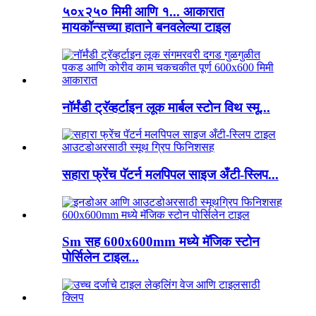
५०x२५० मिमी आणि १... आकारात
मायकॉन्सच्या हाताने बनवलेल्या टाइल
नॉर्मंडी ट्रॅव्हर्टाइन लूक मार्बल स्टोन विथ स्मू...
सहारा फ्रेंच पॅटर्न मलपिपल साइज अँटी-स्लिप...
Sm सह 600x600mm मध्ये मॅजिक स्टोन
पोर्सिलेन टाइल...