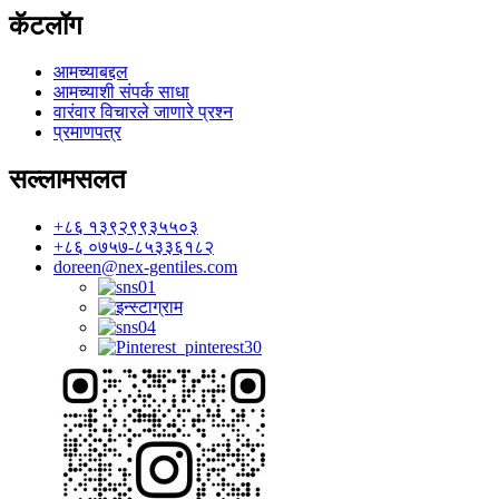
कॅटलॉग
आमच्याबद्दल
आमच्याशी संपर्क साधा
वारंवार विचारले जाणारे प्रश्न
प्रमाणपत्र
सल्लामसलत
+८६ १३९२९९३५५०३
+८६ ०७५७-८५३३६१८२
doreen@nex-gentiles.com