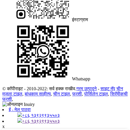
इंस्टाग्राम
Whatsapp
© कॉपीराइट - 2010-2022: सर्व हक्क राखीव.
गरम उत्पादने
-
साइट मॅप
चीन
मजला टाइल
,
बांधकाम साहीत्य
,
चीन टाइल
,
फरशी
,
पोर्सिलेन टाइल
,
सिरॅमीकची
फरशी
,
ई - मेल पाठवा
+८६ १३९२९९३५५०३
+८६ १३९२९९३५५०३
x