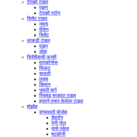
टेराझो टाइल
एकूण
टेराझो स्टोन
सिमेंट टाइल
नमुना
फॅशन
सिमेंट
लाकडी टाइल
पाइन
ओक
सिरॅमीकची फरशी
मायकोनोस
फिकट
सावली
लक्स
किमान
भुयारी मार्ग
रिचमंड सजावट टाइल
हाताने तयार केलेला टाइल
मोझॅक
संगमरवरी मोजॅक
शेवरॉन
पेनी गोल
मासे स्केल
षटकोनी