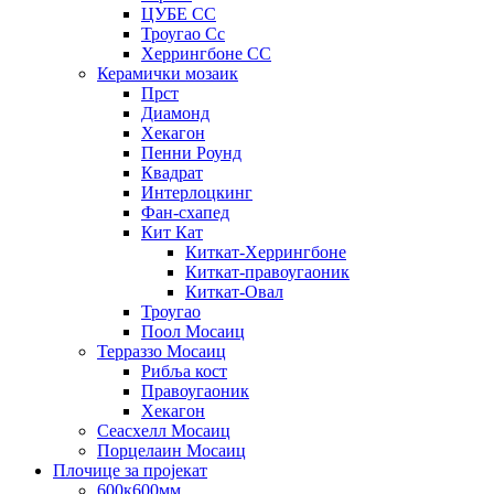
ЦУБЕ СС
Троугао Сс
Херрингбоне СС
Керамички мозаик
Прст
Диамонд
Хекагон
Пенни Роунд
Квадрат
Интерлоцкинг
Фан-схапед
Кит Кат
Киткат-Херрингбоне
Киткат-правоугаоник
Киткат-Овал
Троугао
Поол Мосаиц
Терраззо Мосаиц
Рибља кост
Правоугаоник
Хекагон
Сеасхелл Мосаиц
Порцелаин Мосаиц
Плочице за пројекат
600к600мм