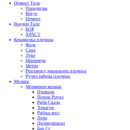
Цемент Тиле
Парадигма
Вогуе
Цемент
Вооден Тиле
БОР
ХРАСТ
Керамичка плочица
Фаде
Сена
Луке
Минимум
Метро
Рицхмонд декорација плочица
Ручно рађена плочица
Мозаик
Мермерни мозаик
Цхеврон
Пенни Роунд
Риба Скала
Хекагон
Рибља кост
Перо
Цилиндрицал
Бар Сс