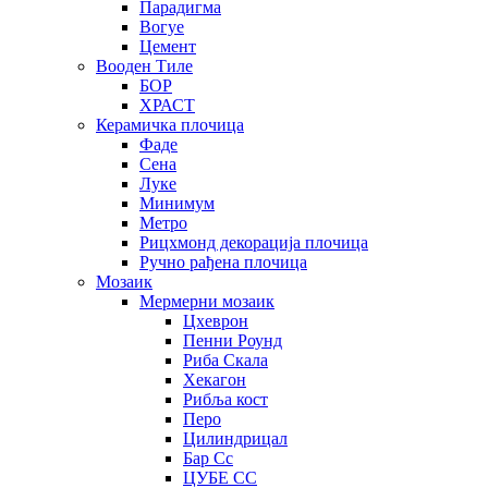
Парадигма
Вогуе
Цемент
Вооден Тиле
БОР
ХРАСТ
Керамичка плочица
Фаде
Сена
Луке
Минимум
Метро
Рицхмонд декорација плочица
Ручно рађена плочица
Мозаик
Мермерни мозаик
Цхеврон
Пенни Роунд
Риба Скала
Хекагон
Рибља кост
Перо
Цилиндрицал
Бар Сс
ЦУБЕ СС