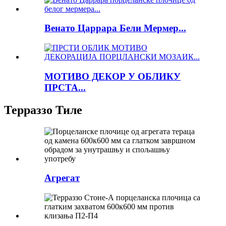
Венато Царрара Бели Мермер...
МОТИВО ДЕКОР У ОБЛИКУ
ПРСТА...
Терраззо Тиле
Агрегат