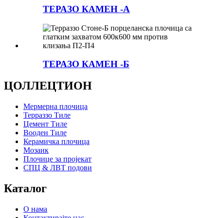
ТЕРАЗО КАМЕН -А
ТЕРАЗО КАМЕН -Б
ЦОЛЛЕЦТИОН
Мермерна плочица
Терраззо Тиле
Цемент Тиле
Вооден Тиле
Керамичка плочица
Мозаик
Плочице за пројекат
СПЦ & ЛВТ подови
Каталог
О нама
Контактирајте нас