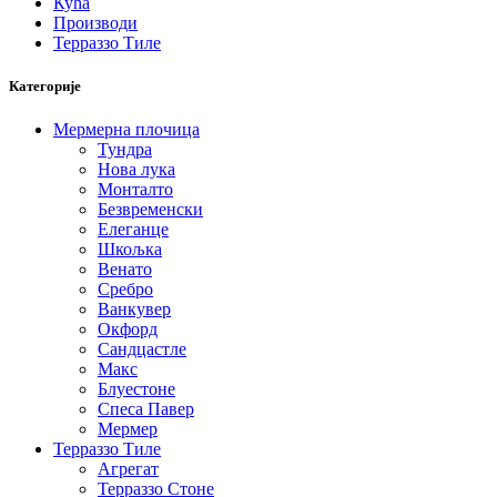
Кућа
Производи
Терраззо Тиле
Категорије
Мермерна плочица
Тундра
Нова лука
Монталто
Безвременски
Елеганце
Шкољка
Венато
Сребро
Ванкувер
Окфорд
Сандцастле
Макс
Блуестоне
Спеса Павер
Мермер
Терраззо Тиле
Агрегат
Терраззо Стоне