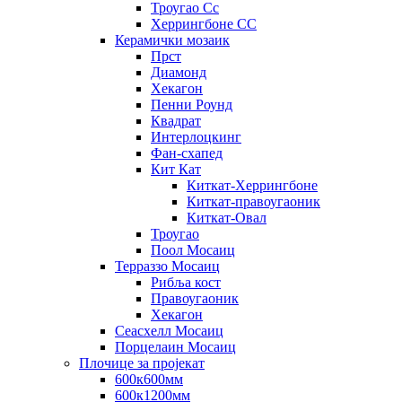
Троугао Сс
Херрингбоне СС
Керамички мозаик
Прст
Диамонд
Хекагон
Пенни Роунд
Квадрат
Интерлоцкинг
Фан-схапед
Кит Кат
Киткат-Херрингбоне
Киткат-правоугаоник
Киткат-Овал
Троугао
Поол Мосаиц
Терраззо Мосаиц
Рибља кост
Правоугаоник
Хекагон
Сеасхелл Мосаиц
Порцелаин Мосаиц
Плочице за пројекат
600к600мм
600к1200мм