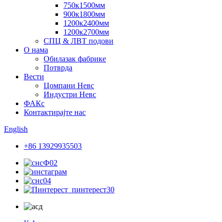
750к1500мм
900к1800мм
1200к2400мм
1200к2700мм
СПЦ & ЛВТ подови
О нама
Обилазак фабрике
Потврда
Вести
Цомпани Невс
Индустри Невс
ФАКс
Контактирајте нас
English
+86 13929935503