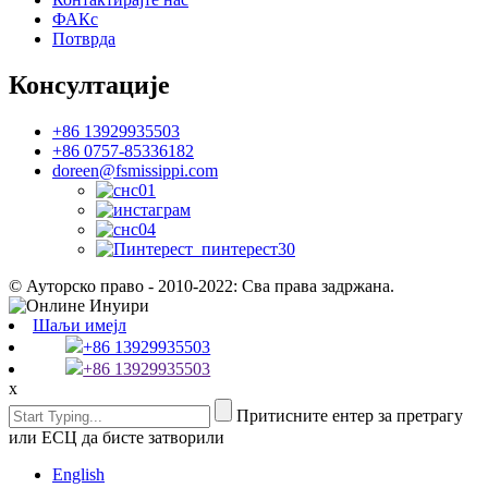
ФАКс
Потврда
Консултације
+86 13929935503
+86 0757-85336182
doreen@fsmissippi.com
© Ауторско право - 2010-2022: Сва права задржана.
Шаљи имејл
+86 13929935503
+86 13929935503
x
Притисните ентер за претрагу
или ЕСЦ да бисте затворили
English