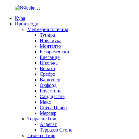
Кућа
Производи
Мермерна плочица
Тундра
Нова лука
Монталто
Безвременски
Елеганце
Шкољка
Венато
Сребро
Ванкувер
Окфорд
Блуестоне
Сандцастле
Макс
Спеса Павер
Мермер
Терраззо Тиле
Агрегат
Терраззо Стоне
Цемент Тиле