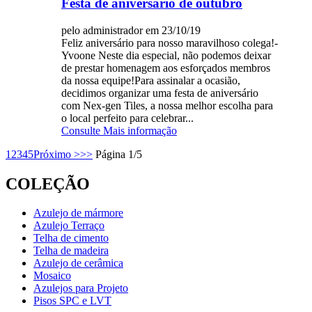
Festa de aniversário de outubro
pelo administrador em 23/10/19
Feliz aniversário para nosso maravilhoso colega!-
Yvoone Neste dia especial, não podemos deixar
de prestar homenagem aos esforçados membros
da nossa equipe!Para assinalar a ocasião,
decidimos organizar uma festa de aniversário
com Nex-gen Tiles, a nossa melhor escolha para
o local perfeito para celebrar...
Consulte Mais informação
1
2
3
4
5
Próximo >
>>
Página 1/5
COLEÇÃO
Azulejo de mármore
Azulejo Terraço
Telha de cimento
Telha de madeira
Azulejo de cerâmica
Mosaico
Azulejos para Projeto
Pisos SPC e LVT