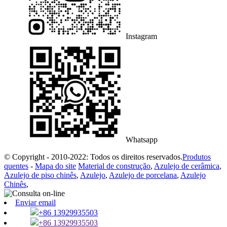
Instagram
Whatsapp
© Copyright - 2010-2022: Todos os direitos reservados.
Produtos
quentes
-
Mapa do site
Material de construção
,
Azulejo de cerâmica
,
Azulejo de piso chinês
,
Azulejo
,
Azulejo de porcelana
,
Azulejo
Chinês
,
Enviar email
+86 13929935503
+86 13929935503