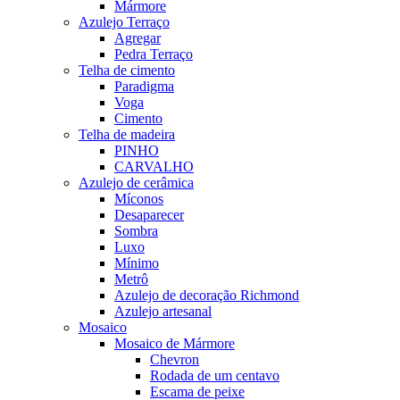
Mármore
Azulejo Terraço
Agregar
Pedra Terraço
Telha de cimento
Paradigma
Voga
Cimento
Telha de madeira
PINHO
CARVALHO
Azulejo de cerâmica
Míconos
Desaparecer
Sombra
Luxo
Mínimo
Metrô
Azulejo de decoração Richmond
Azulejo artesanal
Mosaico
Mosaico de Mármore
Chevron
Rodada de um centavo
Escama de peixe