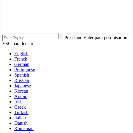
Pressione Enter para pesquisar ou
ESC para fechar
English
French
German
Portuguese
Spanish
Russian
Japanese
Korean
Arabic
Irish
Greek
Turkish
Italian
Danish
Romanian