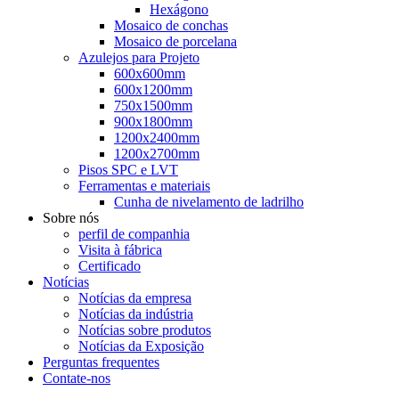
Hexágono
Mosaico de conchas
Mosaico de porcelana
Azulejos para Projeto
600x600mm
600x1200mm
750x1500mm
900x1800mm
1200x2400mm
1200x2700mm
Pisos SPC e LVT
Ferramentas e materiais
Cunha de nivelamento de ladrilho
Sobre nós
perfil de companhia
Visita à fábrica
Certificado
Notícias
Notícias da empresa
Notícias da indústria
Notícias sobre produtos
Notícias da Exposição
Perguntas frequentes
Contate-nos