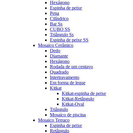
Hexágono
Espinha de peixe
Pena
Cilíndrico
Bar Ss
CUBO SS
Triângulo Ss
Espinha de peixe SS
Mosaico Cerâmico
Dedo
Diamante
Hexágono
Rodada de um centavo
Quadrado
Intertravamento
Em forma de leque
Kitkat
Kitkat-espinha de peixe
Kitkat-Retângulo
Kitkat-Oval
Triângulo
Mosaico de piscina
Mosaico Terraço
Espinha de peixe
Retângulo