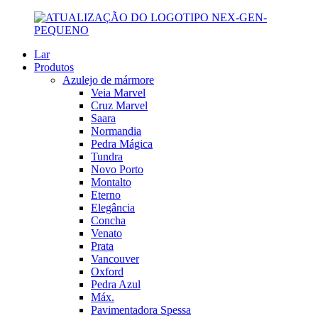
Lar
Produtos
Azulejo de mármore
Veia Marvel
Cruz Marvel
Saara
Normandia
Pedra Mágica
Tundra
Novo Porto
Montalto
Eterno
Elegância
Concha
Venato
Prata
Vancouver
Oxford
Pedra Azul
Máx.
Pavimentadora Spessa